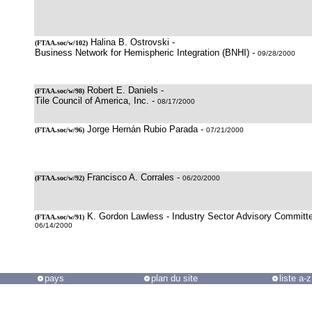
Halina B. Ostrovski -
(
FTAA.soc/w/102
)
Business Network for Hemispheric Integration (BNHI) -
09/28/2000
Robert E. Daniels -
(
FTAA.soc/w/98
)
Tile Council of America, Inc. -
08/17/2000
Jorge Hernán Rubio Parada -
(
FTAA.soc/w/96
)
07/21/2000
Francisco A. Corrales -
(
FTAA.soc/w/92
)
06/20/2000
K. Gordon Lawless - Industry Sector Advisory Committe
(
FTAA.soc/w/91
)
06/14/2000
pays
plan du site
liste a-z