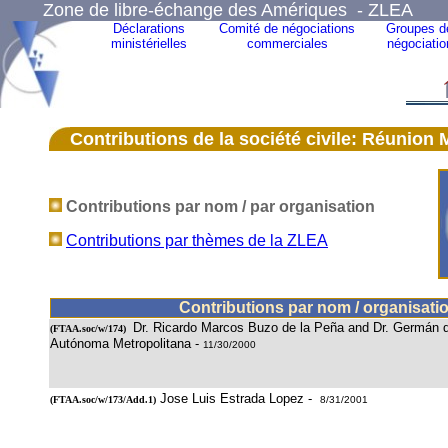
Zone de libre-échange des Amériques - ZLEA
Déclarations
Comité de négociations
Groupes d
ministérielles
commerciales
négociatio
Contributions
de la société civile: Réunion 
Contributions par nom / par organisation
Contributions par thèmes de la ZLEA
Contributions par nom / organisati
Dr. Ricardo Marcos Buzo de la Peña and Dr. Germán d
(
FTAA.soc/w/174
)
Autónoma Metropolitana -
11/30/2000
Jose Luis Estrada Lopez -
(
FTAA.soc/w/173/Add.1
)
8/31/2001