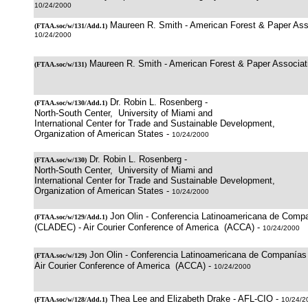
10/24/2000
Maureen R. Smith - American Forest & Paper Ass
(
FTAA.soc/w/131/Add.1
)
10/24/2000
Maureen R. Smith - American Forest & Paper Associa
(
FTAA.soc/w/131
)
Dr. Robin L. Rosenberg -
(
FTAA.soc/w/130/Add.1
)
North-South Center, University of Miami and
International Center for Trade and Sustainable Development,
Organization of American States -
10/24/2000
Dr. Robin L. Rosenberg -
(
FTAA.soc/w/130
)
North-South Center, University of Miami and
International Center for Trade and Sustainable Development,
Organization of American States -
10/24/2000
Jon Olin - Conferencia Latinoamericana de Comp
(
FTAA.soc/w/129/Add.1
)
(CLADEC) - Air Courier Conference of America (ACCA) -
10/24/2000
Jon Olin - Conferencia Latinoamericana de Companía
(
FTAA.soc/w/129
)
Air Courier Conference of America (ACCA) -
10/24/2000
Thea Lee and Elizabeth Drake - AFL-CIO -
(
FTAA.soc/w/128/Add.1
)
10/24/2