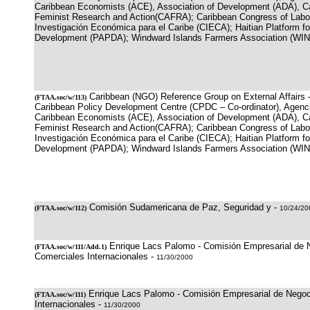
Caribbean Economists (ACE), Association of Development (ADA), Ca
Feminist Research and Action(CAFRA); Caribbean Congress of Labo
Investigación Económica para el Caribe (CIECA); Haitian Platform for
Development (PAPDA); Windward Islands Farmers Association (WIN
Caribbean (NGO) Reference Group on External Affairs 
(
FTAA.soc/w/113
)
Caribbean Policy Development Centre (CPDC – Co-ordinator), Agenci
Caribbean Economists (ACE), Association of Development (ADA), Ca
Feminist Research and Action(CAFRA); Caribbean Congress of Labo
Investigación Económica para el Caribe (CIECA); Haitian Platform for
Development (PAPDA); Windward Islands Farmers Association (WIN
Comisión Sudamericana de Paz, Seguridad y -
(
FTAA.soc/w/112
)
10/24/20
Enrique Lacs Palomo - Comisión Empresarial de 
(
FTAA.soc/w/111/Add.1
)
Comerciales Internacionales -
11/30/2000
Enrique Lacs Palomo - Comisión Empresarial de Negoc
(
FTAA.soc/w/111
)
Internacionales -
11/30/2000