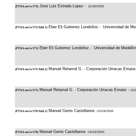
Jose Luis Estrada Lopez -
(
FTAA.soc/w/173
)
11/30/2000
Eber Eli Gutierrez Londoñoz - Universidad de Med
(
FTAA.soc/w/172/Add.1
)
Eber Eli Gutierrez Londoñoz - Universidad de Medellín
(
FTAA.soc/w/172
)
Manuel Retamal G. - Corporación Urracas Emaús
(
FTAA.soc/w/171/Add.1
)
Manuel Retamal G. - Corporación Urracas Emaús -
(
FTAA.soc/w/171
)
10/
Manuel Genis Castellanos -
(
FTAA.soc/w/170/Add.1
)
10/24/2000
Manuel Genis Castellanos -
(
FTAA.soc/w/170
)
10/24/2000