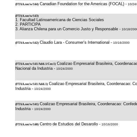
Canadian Foundation for the Americas (FOCAL) -
(
FTAA.soc/w/144
)
10/24
(
FTAA.soc/w/143
)
1. Facultad Latinoamericana de Ciencias Sociales
2. PARTICIPA
3. Alianza Chilena para un Comercio Justo y Responsable -
10/18/200
Claudio Lara - Consumer’s International -
(
FTAA.soc/w/142
)
10/16/2000
Coalizao Empresarial Brasileira, Coordenaca
(
FTAA.soc/w/141/Add.1/Cor.1
)
Nacional da Industria -
10/24/2000
Coalizao Empresarial Brasileira, Coordenacao: C
(
FTAA.soc/w/141/Add.1
)
Industria -
10/24/2000
Coalizao Empresarial Brasileira, Coordenacao: Confed
(
FTAA.soc/w/141
)
Industria -
10/24/2000
Centro de Estudios del Desarollo -
(
FTAA.soc/w/140
)
10/16/2000