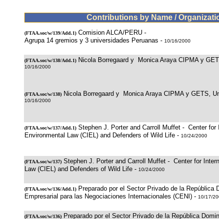
Contributions by Name / Organizati
Comision ALCA/PERU -
(
FTAA.soc/w/139/Add.1
)
Agrupa 14 gremios y 3 universidades Peruanas -
10/16/2000
Nicola Borregaard y Monica Araya CIPMA y GETS
(
FTAA.soc/w/138/Add.1
)
10/16/2000
Nicola Borregaard y Monica Araya CIPMA y GETS, Uni
(
FTAA.soc/w/138
)
10/16/2000
Stephen J. Porter and Carroll Muffet - Center for 
(
FTAA.soc/w/137/Add.1
)
Environmental Law (CIEL) and Defenders of Wild Life -
10/24/2000
Stephen J. Porter and Carroll Muffet - Center for Inte
(
FTAA.soc/w/137
)
Law (CIEL) and Defenders of Wild Life -
10/24/2000
Preparado por el Sector Privado de la República
(
FTAA.soc/w/136/Add.1
)
Empresarial para las Negociaciones Internacionales (CENI) -
10/17/2
Preparado por el Sector Privado de la República Domi
(
FTAA.soc/w/136
)