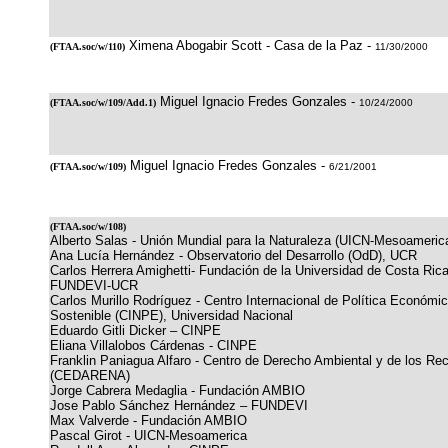
Ximena Abogabir Scott - Casa de la Paz -
(
FTAA.soc/w/110
)
11/30/2000
Miguel Ignacio Fredes Gonzales -
(
FTAA.soc/w/109/Add.1
)
10/24/2000
Miguel Ignacio Fredes Gonzales -
(
FTAA.soc/w/109
)
6/21/2001
(
FTAA.soc/w/108
)
Alberto Salas - Unión Mundial para la Naturaleza (UICN-Mesoameric
Ana Lucía Hernández - Observatorio del Desarrollo (OdD), UCR
Carlos Herrera Amighetti- Fundación de la Universidad de Costa Rica 
FUNDEVI-UCR
Carlos Murillo Rodríguez - Centro Internacional de Política Económic
Sostenible (CINPE), Universidad Nacional
Eduardo Gitli Dicker – CINPE
Eliana Villalobos Cárdenas - CINPE
Franklin Paniagua Alfaro - Centro de Derecho Ambiental y de los Re
(CEDARENA)
Jorge Cabrera Medaglia - Fundación AMBIO
Jose Pablo Sánchez Hernández – FUNDEVI
Max Valverde - Fundación AMBIO
Pascal Girot - UICN-Mesoamerica