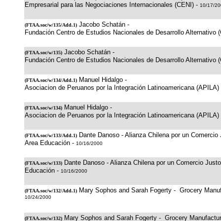
Empresarial para las Negociaciones Internacionales (CENI) -
10/17/2
Jacobo Schatán -
(
FTAA.soc/w/135/Add.1
)
Fundación Centro de Estudios Nacionales de Desarrollo Alternativo
Jacobo Schatán -
(
FTAA.soc/w/135
)
Fundación Centro de Estudios Nacionales de Desarrollo Alternativo
Manuel Hidalgo -
(
FTAA.soc/w/134/Add.1
)
Asociacion de Peruanos por la Integración Latinoamericana (APILA)
Manuel Hidalgo -
(
FTAA.soc/w/134
)
Asociacion de Peruanos por la Integración Latinoamericana (APILA)
Dante Danoso - Alianza Chilena por un Comercio
(
FTAA.soc/w/133/Add.1
)
Area Educación -
10/16/2000
Dante Danoso - Alianza Chilena por un Comercio Just
(
FTAA.soc/w/133
)
Educación -
10/16/2000
Mary Sophos and Sarah Fogerty - Grocery Manufa
(
FTAA.soc/w/132/Add.1
)
10/24/2000
Mary Sophos and Sarah Fogerty - Grocery Manufacture
(
FTAA.soc/w/132
)