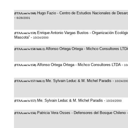
Hugo Fazio - Centro de Estudios Nacionales de Desaro
(
FTAA.soc/w/160
)
-
6/28/2001
Enrique Antonio Vargas Bustos - Organización Ecológic
(
FTAA.soc/w/159
)
Mascota” -
10/24/2000
Alfonso Ortega Ortega - Michco Consultores LTD
(
FTAA.soc/w/158/Add.1
)
Alfonso Ortega Ortega - Michco Consultores LTDA -
(
FTAA.soc/w/158
)
10
Me. Sylvain Leduc & M. Michel Paradis -
(
FTAA.soc/w/157/Add.1
)
10/24/20
Me. Sylvain Leduc & M. Michel Paradis -
(
FTAA.soc/w/157
)
10/24/2000
Patricia Vera Osses - Defensores del Bosque Chileno 
(
FTAA.soc/w/156
)