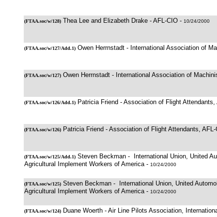
Thea Lee and Elizabeth Drake - AFL-CIO -
(
FTAA.soc/w/128
)
10/24/2000
Owen Herrnstadt - International Association of Ma
(
FTAA.soc/w/127/Add.1
)
Owen Herrnstadt - International Association of Machini
(
FTAA.soc/w/127
)
Patricia Friend - Association of Flight Attendants
(
FTAA.soc/w/126/Add.1
)
Patricia Friend - Association of Flight Attendants, AFL
(
FTAA.soc/w/126
)
Steven Beckman - International Union, United A
(
FTAA.soc/w/125/Add.1
)
Agricultural Implement Workers of America -
10/24/2000
Steven Beckman - International Union, United Automo
(
FTAA.soc/w/125
)
Agricultural Implement Workers of America -
10/24/2000
Duane Woerth - Air Line Pilots Association, Internation
(
FTAA.soc/w/124
)