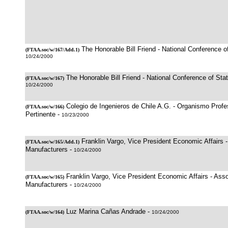
The Honorable Bill Friend - National Conference of
(
FTAA.soc/w/167/Add.1
)
10/24/2000
The Honorable Bill Friend - National Conference of Stat
(
FTAA.soc/w/167
)
10/24/2000
Colegio de Ingenieros de Chile A.G. - Organismo Profes
(
FTAA.soc/w/166
)
Pertinente -
10/23/2000
Franklin Vargo, Vice President Economic Affairs -
(
FTAA.soc/w/165/Add.1
)
Manufacturers -
10/24/2000
Franklin Vargo, Vice President Economic Affairs - Asso
(
FTAA.soc/w/165
)
Manufacturers -
10/24/2000
Luz Marina Cañas Andrade -
(
FTAA.soc/w/164
)
10/24/2000