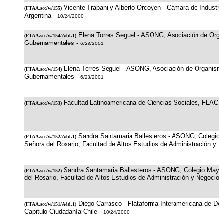
Vicente Trapani y Alberto Orcoyen - Cámara de Industri
(
FTAA.soc/w/155
)
Argentina -
10/24/2000
Elena Torres Seguel - ASONG, Asociación de Or
(
FTAA.soc/w/154/Add.1
)
Gubernamentales -
6/28/2001
Elena Torres Seguel - ASONG, Asociación de Organi
(
FTAA.soc/w/154
)
Gubernamentales -
6/28/2001
Facultad Latinoamericana de Ciencias Sociales, FLA
(
FTAA.soc/w/153
)
Sandra Santamaria Ballesteros - ASONG, Colegi
(
FTAA.soc/w/152/Add.1
)
Señora del Rosario, Facultad de Altos Estudios de Administración y
Sandra Santamaria Ballesteros - ASONG, Colegio May
(
FTAA.soc/w/152
)
del Rosario, Facultad de Altos Estudios de Administración y Negoci
Diego Carrasco - Plataforma Interamericana de
(
FTAA.soc/w/151/Add.1
)
Capitulo Ciudadanía Chile -
10/24/2000