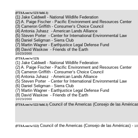
(
FTAA.soc/w/123/Add.1
)
(1) Jake Caldwell - National Wildlife Federation
(2) A. Paige Fischer - Pacific Environment and Resources Center
(3) Cameron Griffith - Consumer’s Choice Council
(4) Antonia Juhasz - American Lands Alliance
(5) Steven Porter - Center for International Environmental Law
(6) Daniel Seligman - Sierra Club
(7) Martin Wagner - Earthjustice Legal Defense Fund
(8) David Waskow - Friends of the Earth
10/23/2000
(
FTAA.soc/w/123
)
(1) Jake Caldwell - National Wildlife Federation
(2) A. Paige Fischer - Pacific Environment and Resources Center
(3) Cameron Griffith - Consumer’s Choice Council
(4) Antonia Juhasz - American Lands Alliance
(5) Steven Porter - Center for International Environmental Law
(6) Daniel Seligman - Sierra Club
(7) Martin Wagner - Earthjustice Legal Defense Fund
(8) David Waskow - Friends of the Earth
10/23/2000
Council of the Americas (Consejo de las Américas
(
FTAA.soc/w/122/Add.1
)
Council of the Americas (Consejo de las Américas) -
(
FTAA.soc/w/122
)
10