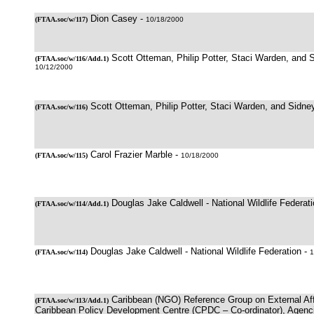
Dion Casey -
(
FTAA.soc/w/117
)
10/18/2000
Scott Otteman, Philip Potter, Staci Warden, and 
(
FTAA.soc/w/116/Add.1
)
10/12/2000
Scott Otteman, Philip Potter, Staci Warden, and Sidne
(
FTAA.soc/w/116
)
Carol Frazier Marble -
(
FTAA.soc/w/115
)
10/18/2000
Douglas Jake Caldwell - National Wildlife Federat
(
FTAA.soc/w/114/Add.1
)
Douglas Jake Caldwell - National Wildlife Federation -
(
FTAA.soc/w/114
)
1
Caribbean (NGO) Reference Group on External Aff
(
FTAA.soc/w/113/Add.1
)
Caribbean Policy Development Centre (CPDC – Co-ordinator), Agenci