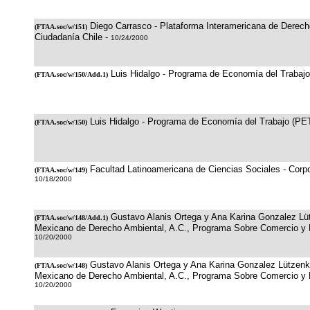
Diego Carrasco - Plataforma Interamericana de Derec
(
FTAA.soc/w/151
)
Ciudadanía Chile -
10/24/2000
Luis Hidalgo - Programa de Economía del Trabaj
(
FTAA.soc/w/150/Add.1
)
Luis Hidalgo - Programa de Economía del Trabajo (PE
(
FTAA.soc/w/150
)
Facultad Latinoamericana de Ciencias Sociales - Corpo
(
FTAA.soc/w/149
)
10/18/2000
Gustavo Alanis Ortega y Ana Karina Gonzalez Lüt
(
FTAA.soc/w/148/Add.1
)
Mexicano de Derecho Ambiental, A.C., Programa Sobre Comercio y 
10/20/2000
Gustavo Alanis Ortega y Ana Karina Gonzalez Lützenki
(
FTAA.soc/w/148
)
Mexicano de Derecho Ambiental, A.C., Programa Sobre Comercio y 
10/20/2000