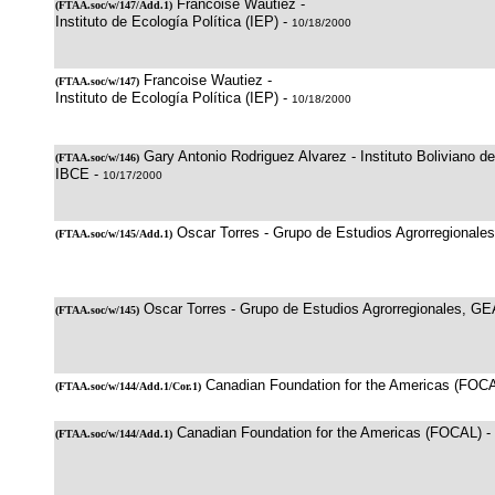
Francoise Wautiez -
(
FTAA.soc/w/147/Add.1
)
Instituto de Ecología Política (IEP) -
10/18/2000
Francoise Wautiez -
(
FTAA.soc/w/147
)
Instituto de Ecología Política (IEP) -
10/18/2000
Gary Antonio Rodriguez Alvarez - Instituto Boliviano d
(
FTAA.soc/w/146
)
IBCE -
10/17/2000
Oscar Torres - Grupo de Estudios Agrorregionale
(
FTAA.soc/w/145/Add.1
)
Oscar Torres - Grupo de Estudios Agrorregionales, GE
(
FTAA.soc/w/145
)
Canadian Foundation for the Americas (FOC
(
FTAA.soc/w/144/Add.1/Cor.1
)
Canadian Foundation for the Americas (FOCAL) -
(
FTAA.soc/w/144/Add.1
)