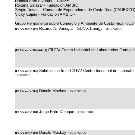
Randall Arce Alvarado - CINPE
Roxana Salazar - Fundación AMBIO
Sergio Navas – Cámara de Exportadores de Costa Rica (CADEXCO
Vicky Cajiao - Fundación AMBIO -
Grupo Permanente sobre Comercio y Ambiente de Costa Rica -
09/27
Ricardo A. Vanegas - SUN’X Energy -
(
FTAA.soc/w/107
)
09/27/2000
CILFA/ Centro Industrial de Laboratorios Farmacé
(
FTAA.soc/w/106/Add.1
)
Submission from CILFA/ Centro Industrial de Laborator
(
FTAA.soc/w/106
)
10/18/2000
Donald Mackay -
(
FTAA.soc/w/105
)
09/27/2000
Jorge Brito Obreque -
(
FTAA.soc/w/104
)
11/30/2000
Donald Mackay -
(
FTAA.soc/w/103
)
09/27/2000