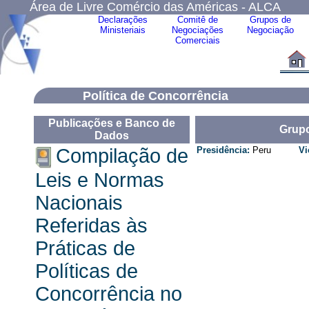
Área de Livre Comércio das Américas - ALCA
Declarações
Comitê de
Grupos de
Ministeriais
Negociações
Negociação
Comerciais
Política de Concorrência
Publicações e Banco de
Grup
Dados
Compilação de
Presidência:
Peru
Vi
Leis e Normas
Nacionais
Referidas às
Práticas de
Políticas de
Concorrência no