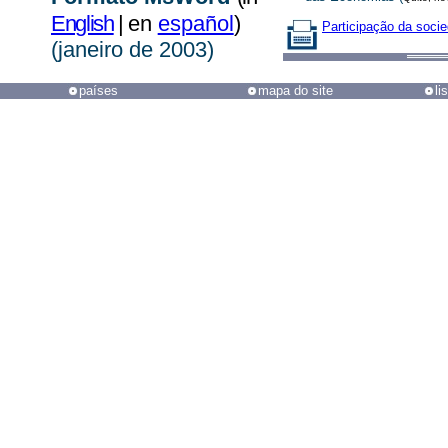
English
|
en
español
)
Participação da socie
(janeiro de 2003)
países
mapa do site
li