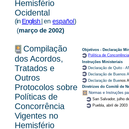
Hemisfério
Ocidental
(
in
English
|
en
español
)
(
março de 2002)
Compilação
Objetivos -
Declaração Min
Política de Concorrência
dos Acordos,
Instruções Ministeriais
Tratados e
Declaração de Quito
- A
Declaração de Buenos A
Outros
Declaração de Bue
nos A
Protocolos sobre
Diretrizes do Comitê de 
Normas e Instruções pa
Políticas de
San Salvador, julho 
Concorrência
Puebla, abril de 2003
Vigentes no
Hemisfério