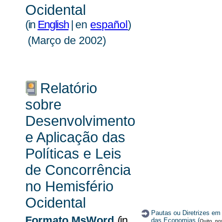
Ocidental
(
in
English
|
en
español
)
(Março de 2002)
Relatório
sobre
Desenvolvimento
e Aplicação das
Políticas e Leis
de Concorrência
no Hemisfério
Ocidental
Pautas ou Diretrizes em
Formato MsWord
(
in
das Economias (
Quito, n