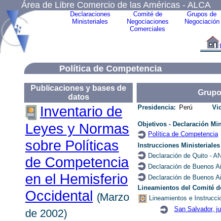
Área de Libre Comercio de las Américas - ALCA
Declaraciones
Comité de
Grupos de
Ministeriales
Negociaciones
Negociación
Comerciales
Política de Competencia
Publicaciones y bases de
Grupo
datos
Inventario de
Presidencia:
Perú
Vi
Objetivos - Declaración Min
Leyes y Normas
Política de Competencia
Pol
íticas
sobre
Instrucciones Ministeriales
Declaración de Quito - A
de
Competencia
Declaración de Buenos A
en el Hemisferio
Declaración de Buenos A
Lineamientos del Comité d
Occidental
(
Marzo
Lineamientos e Instrucci
San Salvador, ju
de 2002)