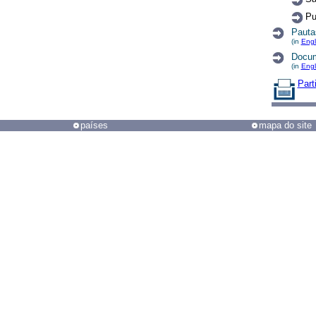
Pu
Pauta
(in
Engl
Docum
(in
Engl
Part
países
mapa do site