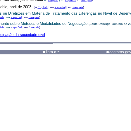
ebla, abril de 2003
(in
English
| en
español
| en
français
)
s ou Diretrizes em Matéria de Tratamento das Diferenças no Nível de Dese
ish
| en
español
| en
français
)
ento sobre Métodos e Modalidades de Negociação
(Santo Domingo, outubro de 2
ish
| en
español
| en
français
)
icipação da sociedade civil
lista a-z
contatos go