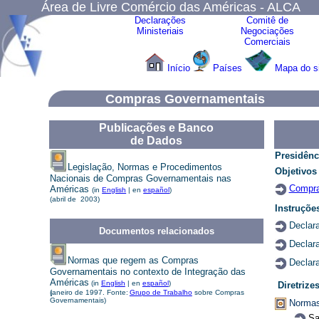
Área de Livre Comércio das Américas - ALCA
Declarações
Comitê de
Ministeriais
Negociações
Comerciais
Início
Países
Mapa do s
Compras Governamentais
Publicações e Banco
de Dados
Presidênc
Legislação, Normas e Procedimentos
Objetivo
Nacionais de Compras Governamentais nas
Compra
Américas
(in
English
| en
español
)
(abril de 2003)
Instruções
Declar
Documentos relacionados
Declar
Normas que regem as Compras
Declar
Governamentais no contexto de Integração das
Américas
(in
English
| en
español
)
Diretrize
(
janeiro de 1997. F
onte:
Grupo de Trabalho
sobre Compras
Governamentais)
Normas
Sa