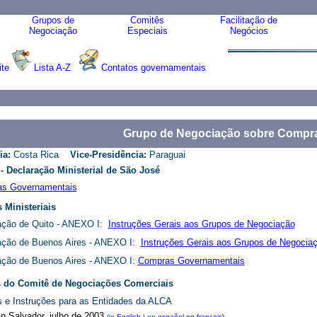
Grupos de
Comitês
Facilitação de
Negociação
Especiais
Negócios
ite
Lista A-Z
Contatos governamentais
Grupo de Negociação sobre Compr
ia
:
Costa Rica
Vice-Presidência
:
Paraguai
s
- Declaração Ministerial de São José
s Governamentais
 Ministeriais
ação de Quito
- ANEXO I:
Instruções Gerais aos Grupos de Negociação
ação de Buenos Aires
- ANEXO I:
Instruções Gerais aos Grupos de Negocia
ação de Buenos Aires
- ANEXO I:
Compras Governamentais
s do Comitê de Negociações Comerciais
 e Instruções para as Entidades da ALCA
n Salvador, julho de 2003
(in
English
| en
español
en
français
)