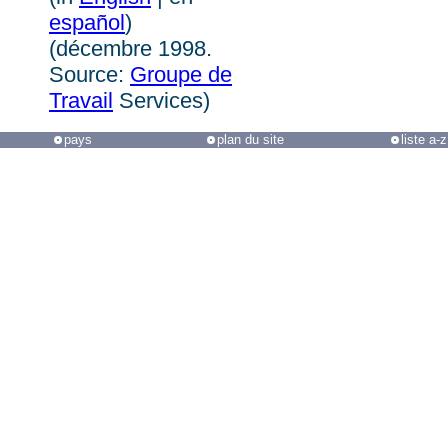
español
)
(
d
écembre 1998.
Source:
Groupe de
Travail
Services)
pays
plan du site
liste a-z