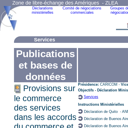
Zone de libre-échange des Amériques - ZLEA
Déclarations
Comité de négociations
Groupes d
ministérielles
commerciales
négociatio
Services
Publications
et bases de
données
Présidence
:
CARICOM -
Vic
Provisions sur
Objectifs - Déclaration Mini
le commerce
Services
Instructions Ministérielles
des services
Déclaration de Quito
- AN
dans les accords
Déclaration de Buenos Ai
du commerce et
Déclaration de Buenos Ai