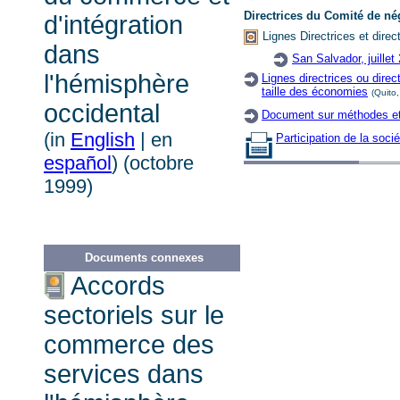
Directrices du Comité de n
d'intégration
Lignes Directrices et direc
dans
San Salvador, juillet
l'hémisphère
Lignes directrices ou direc
taille des économies
(Quito
occidental
Document sur méthodes et 
(in
English
| en
Participation de la socié
español
) (octobre
1999)
Documents connexes
Accords
sectoriels sur le
commerce des
services dans