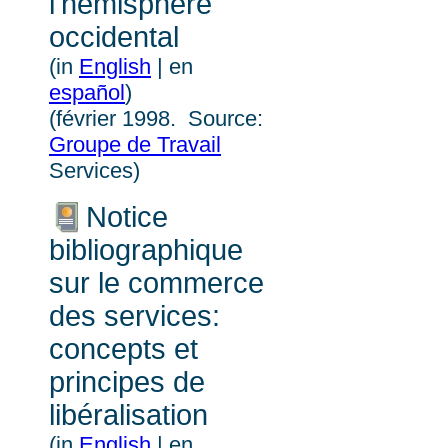
l'hémisphère
occidental
(in
English
| en
español
)
(
f
évrier 1998.
Source:
Groupe de Travail
Services)
Notice
bibliographique
sur le commerce
des services:
concepts et
principes de
libéralisation
(in
English
| en