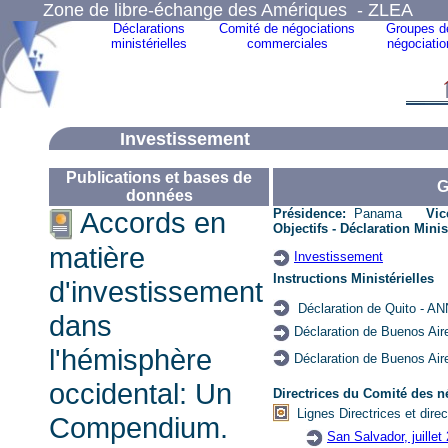
Zone de libre-échange des Amériques - ZLEA
Déclarations
Comité de négociations
Groupes d
ministérielles
commerciales
négociatio
I
nvestissement
Publications et bases de
G
données
Accords en
Présidence
:
Panama
Vic
Objectifs -
Déclaration Minis
matière
Investissement
Instructions Ministérielles
d'investissement
Déclaration de Quito - 
dans
Déclaration
de Buenos Air
l'hémisphère
Déclaration de Buenos Ai
occidental: Un
Directrices du
Comité des n
Lignes Directrices et direc
Compendium.
San Salvador, juillet