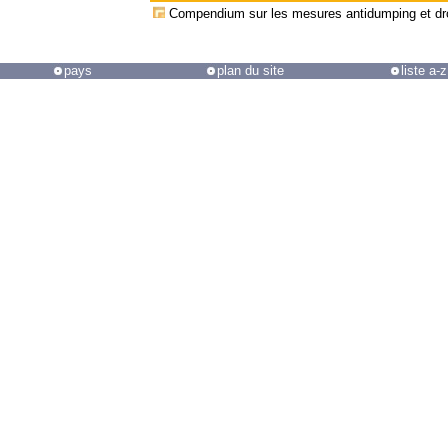
Compendium sur les mesures antidumping et dro
pays
plan du site
liste a-z