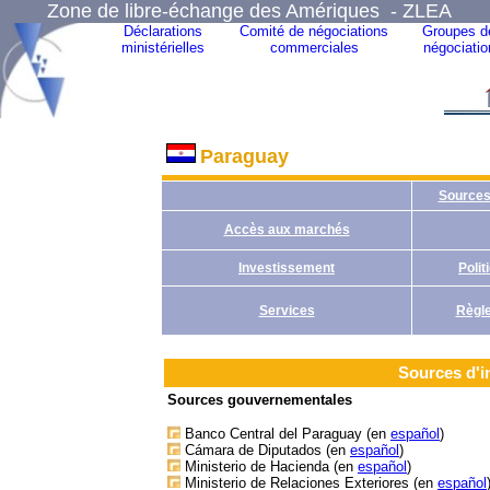
Zone de libre-échange des Amériques - ZLEA
Déclarations
Comité de négociations
Groupes d
ministérielles
commerciales
négociatio
Paraguay
Sources
Accès aux marchés
Investissement
Poli
Services
Règle
Sources d'i
Sources gouvernementales
Banco Central del Paraguay (en
español
)
Cámara de Diputados (en
español
)
Ministerio de Hacienda (en
español
)
Ministerio de Relaciones Exteriores (en
español