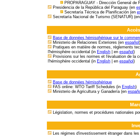
PROPARAGUAY - Dirección General de Pro
Presidencia de la República del Paraguay (en
e
Secretaría Técnica de Planificación (en
e
Secretaría Nacional de Turismo (SENATUR) (e
Accès
Base de données hémisphérique sur le commerce
Ministerio de Relaciones Exteriores (en
español
Pratiques en matière de normes, règlements tech
l'hémisphère occidental (in
English
| en
español
)
Provisions sur les normes et l'évaluation de la 
l'hémisphère occidental (in
English
| en
español
)
A
Base de données hémisphérique
FAS online: WTO Tariff Schedules (in
English
)
Ministerio de Agricultura y Ganadería (en
españo
Marc
Législation, normes et procédures nationales p
Inv
Les régimes d'investissement étranger dans les