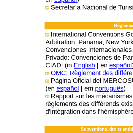
Secretaría Nacional de Turi
Règlemen
International Conventions G
Arbitration: Panama, New Yor
Convenciones Internacionales 
Privado: Convenciones de Pa
CIADI (in
English
| en
español
OMC: Règlement des différ
Página Oficial del MERCO
(en
español
| em
português
)
Rapport sur les mécanismes,
règlements des différends exi
d'intégration dans l'hémisphèr
Subventions, droits anti