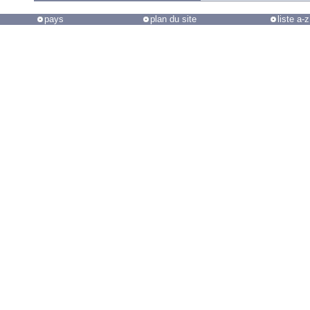
pays
plan du site
liste a-z