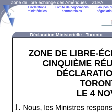
Zone de libre-échange des Amériques - ZLEA
Déclarations
Comité de négociations
Groupes d
ministérielles
commerciales
négociatio
Déclaration Ministérielle - Toronto
ZONE DE LIBRE-É
CINQUIÈME RÉU
DÉCLARATIO
TORON
LE 4 N
Nous, les Ministres respo