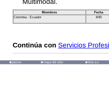
Multimodal.
Miembros
Fecha
Colombia - Ecuador
4/90
Continúa con
Servicios Profes
países
mapa del sitio
lista a-z