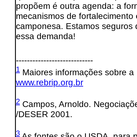
propõem é outra agenda: a fo
mecanismos de fortalecimento e 
camponesa. Estamos seguros q
essa demanda!
----------------------------
1
Maiores informações sobre a 
www.rebrip.org.br
2
Campos, Arnoldo. Negociaçõe
/DESER 2001.
3
As fontes são o USDA, para 