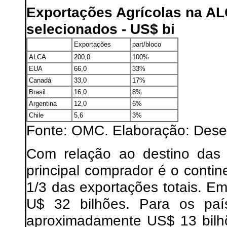
Exportações Agrícolas na AL
selecionados - US$ bi
Exportações
part/bloco
ALCA
200,0
100%
EUA
66,0
33%
Canadá
33,0
17%
Brasil
16,0
8%
Argentina
12,0
6%
Chile
5,6
3%
Fonte: OMC. Elaboração: Dese
Com relação ao destino das
principal comprador é o contin
1/3 das exportações totais. E
U$ 32 bilhões. Para os paí
aproximadamente US$ 13 bilhõ