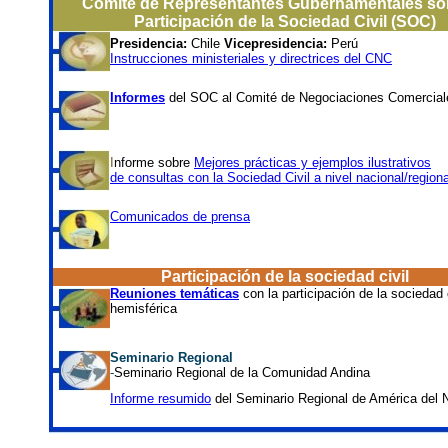
Comité de Representantes Gubernamentales sob
Participación de la Sociedad Civil (SOC)
Presidencia:
Chile
Vicepresidencia:
Perú
Instrucciones ministeriales y directrices del CNC
Informes
del SOC al Comité de Negociaciones Comercia
I
nforme sobre
Mejores prácticas y ejemplos ilustrativos
de consultas con la Sociedad Civil a nivel nacional/regiona
Comunicados de prensa
Participación de la sociedad civil
Reuniones temáticas
con la participación de la sociedad c
hemisférica
Seminario
Regional
-
Seminario Regional de la Comunidad Andina
Informe resumido
del Seminario Regional de América del 