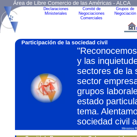
Área de Libre Comercio de las Américas - ALCA
Declaraciones
Comité de
Grupos de
Ministeriales
Negociaciones
Negociación
Comerciales
Participación de la sociedad civil
"Reconocemos y
y las inquietud
sectores de la 
sector empresar
grupos laboral
estado particul
tema. Alentamos
sociedad civil 
Ministros 