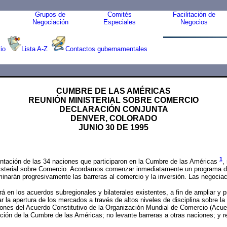
Grupos de
Comités
Facilitación de
Negociación
Especiales
Negocios
io
Lista A-Z
Contactos gubernamentales
CUMBRE DE LAS AMÉRICAS
REUNIÓN MINISTERIAL SOBRE COMERCIO
DECLARACIÓN CONJUNTA
DENVER, COLORADO
JUNIO 30 DE 1995
1
entación de las 34 naciones que participaron en la Cumbre de las Américas
,
sterial sobre Comercio. Acordamos comenzar inmediatamente un programa de t
inarán progresivamente las barreras al comercio y la inversión. Las negociac
en los acuerdos subregionales y bilaterales existentes, a fin de ampliar y p
a apertura de los mercados a través de altos niveles de disciplina sobre la
ones del Acuerdo Constitutivo de la Organización Mundial de Comercio (Acuer
Acción de la Cumbre de las Américas; no levante barreras a otras naciones; y 