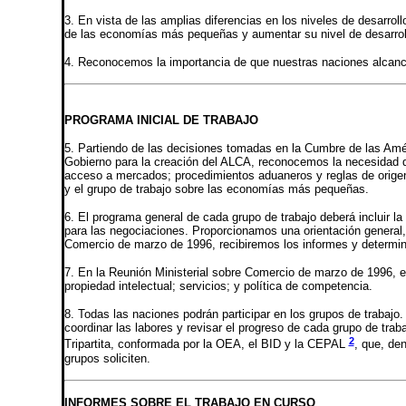
3. En vista de las amplias diferencias en los niveles de desarro
de las economías más pequeñas y aumentar su nivel de desarrol
4. Reconocemos la importancia de que nuestras naciones alcance
PROGRAMA INICIAL DE TRABAJO
5. Partiendo de las decisiones tomadas en la Cumbre de las Amér
Gobierno para la creación del ALCA, reconocemos la necesidad de 
acceso a mercados; procedimientos aduaneros y reglas de origen;
y el grupo de trabajo sobre las economías más pequeñas.
6. El programa general de cada grupo de trabajo deberá incluir la
para las negociaciones. Proporcionamos una orientación general, 
Comercio de marzo de 1996, recibiremos los informes y determina
7. En la Reunión Ministerial sobre Comercio de marzo de 1996, e
propiedad intelectual; servicios; y política de competencia.
8. Todas las naciones podrán participar en los grupos de trabajo
coordinar las labores y revisar el progreso de cada grupo de tra
2
Tripartita, conformada por la OEA, el BID y la CEPAL
, que, de
grupos soliciten.
INFORMES SOBRE EL TRABAJO EN CURSO