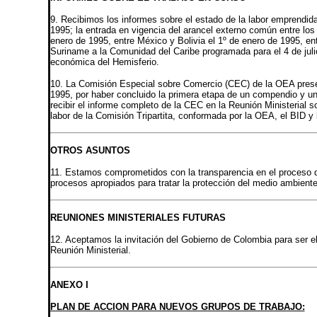
9. Recibimos los informes sobre el estado de la labor emprendi
1995; la entrada en vigencia del arancel externo común entre los
enero de 1995, entre México y Bolivia el 1º de enero de 1995, en
Suriname a la Comunidad del Caribe programada para el 4 de julio
económica del Hemisferio.
10. La Comisión Especial sobre Comercio (CEC) de la OEA presen
1995, por haber concluido la primera etapa de un compendio y un 
recibir el informe completo de la CEC en la Reunión Ministerial 
labor de la Comisión Tripartita, conformada por la OEA, el BID y
OTROS ASUNTOS
11. Estamos comprometidos con la transparencia en el proceso d
procesos apropiados para tratar la protección del medio ambiente
REUNIONES MINISTERIALES FUTURAS
12. Aceptamos la invitación del Gobierno de Colombia para ser el 
Reunión Ministerial.
ANEXO I
PLAN DE ACCION PARA NUEVOS GRUPOS DE TRABAJO: