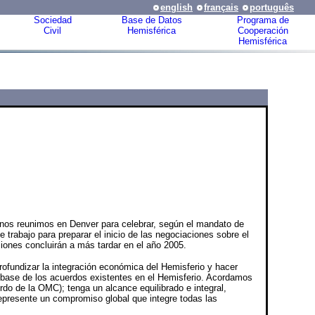
english
français
português
Sociedad
Base de Datos
Programa de
Civil
Hemisférica
Cooperación
Hemisférica
 nos reunimos en Denver para celebrar, según el mandato de
rabajo para preparar el inicio de las negociaciones sobre el
iones concluirán a más tardar en el año 2005.
rofundizar la integración económica del Hemisferio y hacer
 base de los acuerdos existentes en el Hemisferio. Acordamos
do de la OMC); tenga un alcance equilibrado e integral,
represente un compromiso global que integre todas las