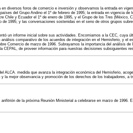
da en diversos foros de comercio e inversión y observamos la entrada en vi
 países del Grupo Andino el 1º de febrero de 1995; la entrada en vigencia de 
tre Chile y Ecuador el 1º de enero de 1995, y el Grupo de los Tres (México, 
 de 1995; y las conversaciones sostenidas en el seno de otros grupos subregi
tó un informe inicial sobre sus actividades. Encomiamos a la CEC, cuya últi
análisis comparativo de los acuerdos de integración en el Hemisferio, y el e
sobre Comercio de marzo de 1996. Subrayamos la importancia del análisis de l
 la CEPAL, de proveer información para nuestras decisiones subsiguientes res
el ALCA. medida que avanza la integración económica del Hemisferio, acogem
 y la mejor observancia y promoción de los derechos de los trabajadores, a t
anfitrión de la próxima Reunión Ministerial a celebrarse en marzo de 1996. En