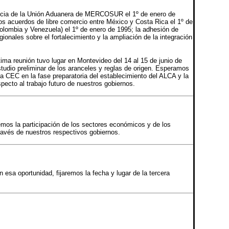
gencia de la Unión Aduanera de MERCOSUR el 1º de enero de
los acuerdos de libre comercio entre México y Costa Rica el 1º de
Colombia y Venezuela) el 1º de enero de 1995; la adhesión de
onales sobre el fortalecimiento y la ampliación de la integración
ma reunión tuvo lugar en Montevideo del 14 al 15 de junio de
studio preliminar de los aranceles y reglas de origen. Esperamos
a CEC en la fase preparatoria del establecimiento del ALCA y la
pecto al trabajo futuro de nuestros gobiernos.
os la participación de los sectores económicos y de los
ravés de nuestros respectivos gobiernos.
 esa oportunidad, fijaremos la fecha y lugar de la tercera