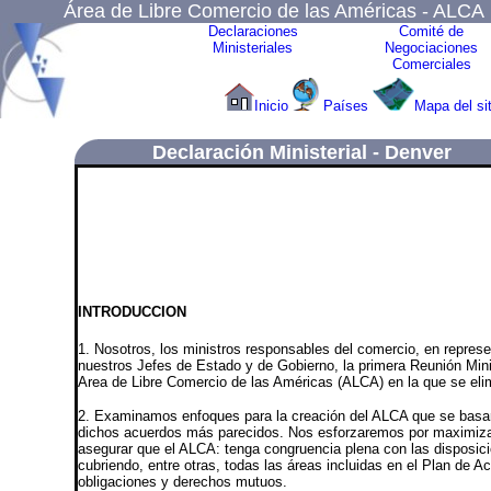
Área de Libre Comercio de las Américas - ALCA
Declaraciones
Comité de
Ministeriales
Negociaciones
Comerciales
Inicio
Países
Mapa del sit
Declaración Ministerial -
Denver
INTRODUCCION
1. Nosotros, los ministros responsables del comercio, en repres
nuestros Jefes de Estado y de Gobierno, la primera Reunión Mini
Area de Libre Comercio de las Américas (ALCA) en la que se elim
2. Examinamos enfoques para la creación del ALCA que se basará 
dichos acuerdos más parecidos. Nos esforzaremos por maximizar l
asegurar que el ALCA: tenga congruencia plena con las disposici
cubriendo, entre otras, todas las áreas incluidas en el Plan de 
obligaciones y derechos mutuos.