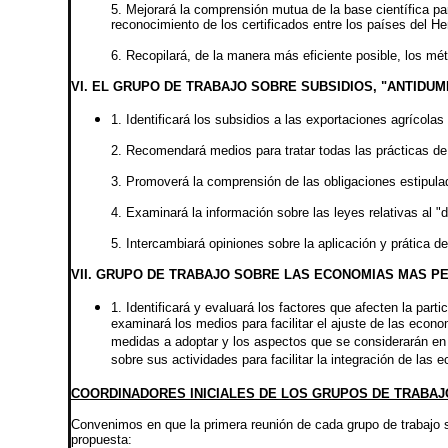
5. Mejorará la comprensión mutua de la base científica pa
reconocimiento de los certificados entre los países del He
6. Recopilará, de la manera más eficiente posible, los mé
VI. EL GRUPO DE TRABAJO SOBRE SUBSIDIOS, "ANTIDU
1. Identificará los subsidios a las exportaciones agrícola
2. Recomendará medios para tratar todas las prácticas de 
3. Promoverá la comprensión de las obligaciones estipulad
4. Examinará la información sobre las leyes relativas al "
5. Intercambiará opiniones sobre la aplicación y prática d
VII. GRUPO DE TRABAJO SOBRE LAS ECONOMIAS MAS P
1. Identificará y evaluará los factores que afecten la par
examinará los medios para facilitar el ajuste de las eco
medidas a adoptar y los aspectos que se considerarán en l
sobre sus actividades para facilitar la integración de la
COORDINADORES INICIALES DE LOS GRUPOS DE TRABAJ
Convenimos en que la primera reunión de cada grupo de trabajo se
propuesta: