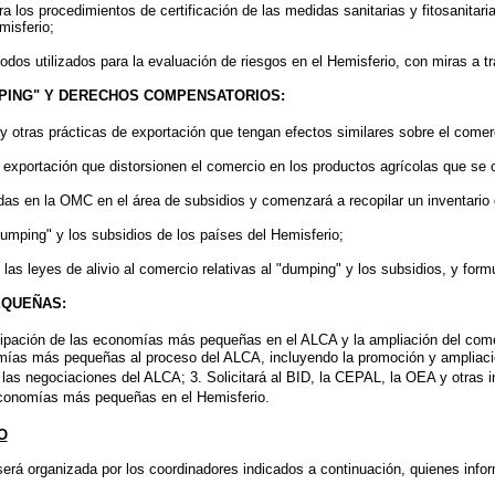
ra los procedimientos de certificación de las medidas sanitarias y fitosanita
misferio;
todos utilizados para la evaluación de riesgos en el Hemisferio, con miras a 
MPING" Y DERECHOS COMPENSATORIOS:
s y otras prácticas de exportación que tengan efectos similares sobre el comer
exportación que distorsionen el comercio en los productos agrícolas que se 
as en la OMC en el área de subsidios y comenzará a recopilar un inventario de
dumping" y los subsidios de los países del Hemisferio;
e las leyes de alivio al comercio relativas al "dumping" y los subsidios, y for
EQUEÑAS:
ticipación de las economías más pequeñas en el ALCA y la ampliación del comer
nomías más pequeñas al proceso del ALCA, incluyendo la promoción y ampliac
as negociaciones del ALCA; 3. Solicitará al BID, la CEPAL, la OEA y otras in
s economías más pequeñas en el Hemisferio.
O
rá organizada por los coordinadores indicados a continuación, quienes inform