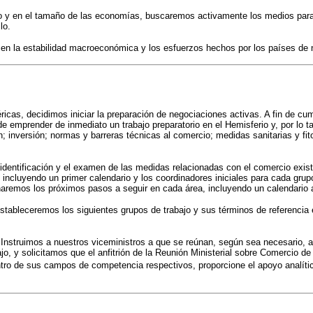
llo y en el tamaño de las economías, buscaremos activamente los medios para p
lo.
n la estabilidad macroeconómica y los esfuerzos hechos por los países de nu
icas, decidimos iniciar la preparación de negociaciones activas. A fin de c
emprender de inmediato un trabajo preparatorio en el Hemisferio y, por lo ta
 inversión; normas y barreras técnicas al comercio; medidas sanitarias y fit
 identificación y el examen de las medidas relacionadas con el comercio exist
incluyendo un primer calendario y los coordinadores iniciales para cada grupo
remos los próximos pasos a seguir en cada área, incluyendo un calendario ap
stableceremos los siguientes grupos de trabajo y sus términos de referencia 
. Instruimos a nuestros viceministros a que se reúnan, según sea necesario, a
bajo, y solicitamos que el anfitrión de la Reunión Ministerial sobre Comercio
ntro de sus campos de competencia respectivos, proporcione el apoyo analítico