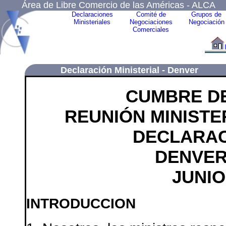
Área de Libre Comercio de las Américas - ALCA
Declaraciones
Comité de
Grupos de
Ministeriales
Negociaciones
Negociación
Comerciales
Declaración Ministerial -
Denver
CUMBRE DE
REUNIÓN MINISTE
DECLARAC
DENVER
JUNIO
INTRODUCCION