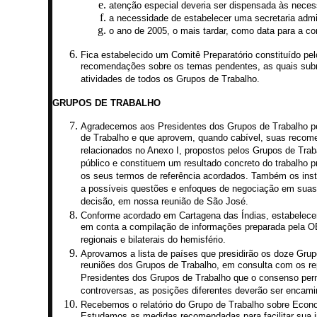
atenção especial deveria ser dispensada às nece
a necessidade de estabelecer uma secretaria admin
o ano de 2005, o mais tardar, como data para a c
Fica estabelecido um Comitê Preparatório constituído pe
recomendações sobre os temas pendentes, as quais submet
atividades de todos os Grupos de Trabalho.
GRUPOS DE TRABALHO
Agradecemos aos Presidentes dos Grupos de Trabalho pela
de Trabalho e que aprovem, quando cabível, suas recom
relacionados no Anexo I, propostos pelos Grupos de Trab
público e constituem um resultado concreto do trabalho 
os seus termos de referência acordados. Também os instr
a possíveis questões e enfoques de negociação em suas 
decisão, em nossa reunião de São José.
Conforme acordado em Cartagena das Índias, estabelecem
em conta a compilação de informações preparada pela OE
regionais e bilaterais do hemisfério.
Aprovamos a lista de países que presidirão os doze Grup
reuniões dos Grupos de Trabalho, em consulta com os re
Presidentes dos Grupos de Trabalho que o consenso perma
controversas, as posições diferentes deverão ser encami
Recebemos o relatório do Grupo de Trabalho sobre Econo
Estudamos as medidas recomendadas para facilitar sua int