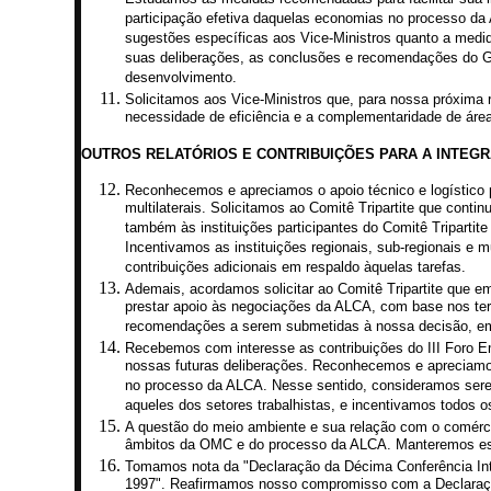
participação efetiva daquelas economias no processo da
sugestões específicas aos Vice-Ministros quanto a medi
suas deliberações, as conclusões e recomendações do Gr
desenvolvimento.
Solicitamos aos Vice-Ministros que, para nossa próxim
necessidade de eficiência e a complementaridade de áre
OUTROS RELATÓRIOS E CONTRIBUIÇÕES PARA A INTEG
Reconhecemos e apreciamos o apoio técnico e logístico p
multilaterais. Solicitamos ao Comitê Tripartite que conti
também às instituições participantes do Comitê Tripartit
Incentivamos as instituições regionais, sub-regionais e 
contribuições adicionais em respaldo àquelas tarefas.
Ademais, acordamos solicitar ao Comitê Tripartite que em
prestar apoio às negociações da ALCA, com base nos ter
recomendações a serem submetidas à nossa decisão, em
Recebemos com interesse as contribuições do III Foro E
nossas futuras deliberações. Reconhecemos e apreciamos
no processo da ALCA. Nesse sentido, consideramos serem 
aqueles dos setores trabalhistas, e incentivamos todos o
A questão do meio ambiente e sua relação com o comérci
âmbitos da OMC e do processo da ALCA. Manteremos ess
Tomamos nota da "Declaração da Décima Conferência Int
1997". Reafirmamos nosso compromisso com a Declaração