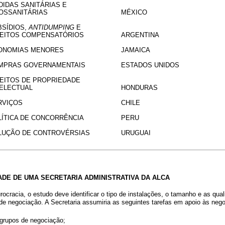
DIDAS SANITÁRIAS E
TOSSANITÁRIAS
MÉXICO
BSÍDIOS,
ANTIDUMPING
E
REITOS COMPENSATÓRIOS
ARGENTINA
ONOMIAS MENORES
JAMAICA
MPRAS GOVERNAMENTAIS
ESTADOS UNIDOS
REITOS DE PROPRIEDADE
TELECTUAL
HONDURAS
RVIÇOS
CHILE
LÍTICA DE CONCORRÊNCIA
PERU
LUÇÃO DE CONTROVÉRSIAS
URUGUAI
ADE DE UMA SECRETARIA ADMINISTRATIVA DA ALCA
cracia, o estudo deve identificar o tipo de instalações, o tamanho e as qua
 de negociação. A Secretaria assumiria as seguintes tarefas em apoio às neg
s grupos de negociação;