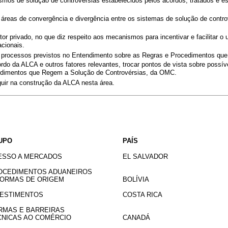
smos de solução de controvérsias estabelecidos pelos acordos, tratados e e
áreas de convergência e divergência entre os sistemas de solução de controv
or privado, no que diz respeito aos mecanismos para incentivar e facilitar o 
acionais.
rocessos previstos no Entendimento sobre as Regras e Procedimentos que
do da ALCA e outros fatores relevantes, trocar pontos de vista sobre possív
dimentos que Regem a Solução de Controvérsias, da OMC.
uir na construção da ALCA nesta área.
UPO
PAÍS
ESSO A MERCADOS
EL SALVADOR
OCEDIMENTOS ADUANEIROS
NORMAS DE ORIGEM
BOLÍVIA
VESTIMENTOS
COSTA RICA
RMAS E BARREIRAS
CNICAS AO COMÉRCIO
CANADÁ