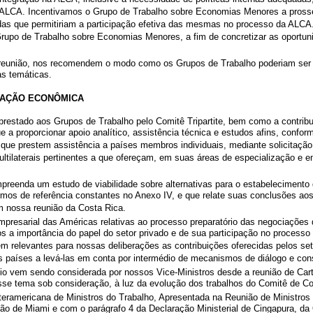
 ALCA. Incentivamos o Grupo de Trabalho sobre Economias Menores a prosse
das que permitiriam a participação efetiva das mesmas no processo da ALCA.
upo de Trabalho sobre Economias Menores, a fim de concretizar as oportun
a reunião, nos recomendem o modo como os Grupos de Trabalho poderiam ser
as temáticas.
RAÇÃO ECONÔMICA
restado aos Grupos de Trabalho pelo Comitê Tripartite, bem como a contribui
nue a proporcionar apoio analítico, assistência técnica e estudos afins, confo
e que prestem assistência a países membros individuais, mediante solicitaçã
multilaterais pertinentes a que ofereçam, em suas áreas de especialização e
preenda um estudo de viabilidade sobre alternativas para o estabelecimento d
mos de referência constantes no Anexo IV, e que relate suas conclusões aos
 nossa reunião da Costa Rica.
mpresarial das Américas relativas ao processo preparatório das negociaçõe
 a importância do papel do setor privado e de sua participação no proces
relevantes para nossas deliberações as contribuições oferecidas pelos seto
s países a levá-las em conta por intermédio de mecanismos de diálogo e cons
o vem sendo considerada por nossos Vice-Ministros desde a reunião de Cart
e tema sob consideração, à luz da evolução dos trabalhos do Comitê de C
eramericana de Ministros do Trabalho, Apresentada na Reunião de Ministros
 de Miami e com o parágrafo 4 da Declaração Ministerial de Cingapura, d