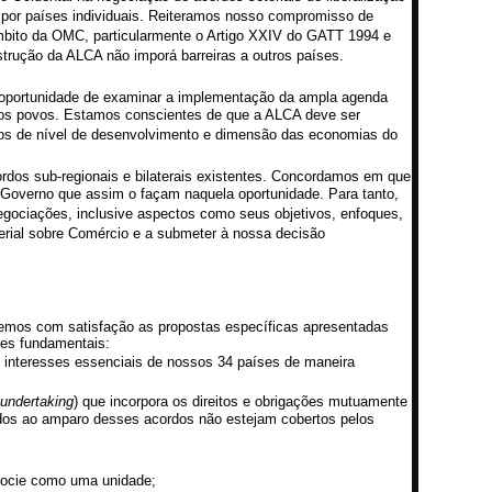
por países individuais. Reiteramos nosso compromisso de
âmbito da OMC, particularmente o Artigo XXIV do GATT 1994 e
rução da ALCA não imporá barreiras a outros países.
a oportunidade de examinar a implementação da ampla agenda
ssos povos. Estamos conscientes de que a ALCA deve ser
mos de nível de desenvolvimento e dimensão das economias do
rdos sub-regionais e bilaterais existentes. Concordamos em que
overno que assim o façam naquela oportunidade. Para tanto,
egociações, inclusive aspectos como seus objetivos, enfoques,
sterial sobre Comércio e a submeter à nossa decisão
emos com satisfação as propostas específicas apresentadas
ões fundamentais:
 interesses essenciais de nossos 34 países de maneira
 undertaking
) que incorpora os direitos e obrigações mutuamente
idos ao amparo desses acordos não estejam cobertos pelos
gocie como uma unidade;