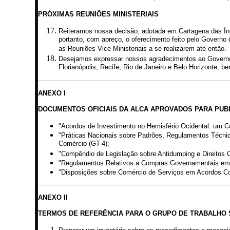
PRÓXIMAS REUNIÕES MINISTERIAIS
Reiteramos nossa decisão, adotada em Cartagena das Índi
portanto, com apreço, o oferecimento feito pelo Governo 
as Reuniões Vice-Ministeriais a se realizarem até então.
Desejamos expressar nossos agradecimentos ao Governo do 
Florianópolis, Recife, Rio de Janeiro e Belo Horizonte, 
ANEXO I
DOCUMENTOS OFICIAIS DA ALCA APROVADOS PARA PUB
"Acordos de Investimento no Hemisfério Ocidental: um C
"Práticas Nacionais sobre Padrões, Regulamentos Técnic
Comércio (GT-4);
"Compêndio de Legislação sobre Antidumping e Direitos C
"Regulamentos Relativos a Compras Governamentais em A
"Disposições sobre Comércio de Serviços em Acordos Com
ANEXO II
TERMOS DE REFERÊNCIA PARA O GRUPO DE TRABALHO