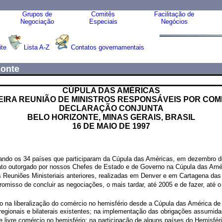
Grupos de
Comitês
Facilitação de
Negociação
Especiais
Negócios
ite
Lista A-Z
Contatos governamentais
zonte
CÚPULA DAS AMÉRICAS
EIRA REUNIÃO DE MINISTROS RESPONSÁVEIS POR COM
DECLARAÇÃO CONJUNTA
BELO HORIZONTE, MINAS GERAIS, BRASIL
16 DE MAIO DE 1997
ando os 34 países que participaram da Cúpula das Américas, em dezembro de
to outorgado por nossos Chefes de Estado e de Governo na Cúpula das Amé
euniões Ministeriais anteriores, realizadas em Denver e em Cartagena das Í
sso de concluir as negociações, o mais tardar, até 2005 e de fazer, até o 
na liberalização do comércio no hemisfério desde a Cúpula das América de
egionais e bilaterais existentes; na implementação das obrigações assumid
e livre comércio no hemisfério; na participação de alguns países do Hemisféri