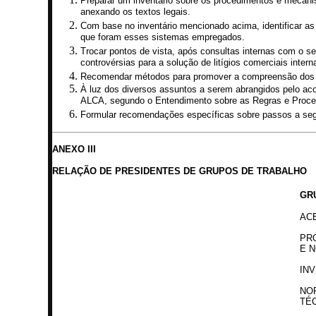
Preparar um inventário sobre os procedimentos e mecani
anexando os textos legais.
Com base no inventário mencionado acima, identificar as 
que foram esses sistemas empregados.
Trocar pontos de vista, após consultas internas com o set
controvérsias para a solução de litígios comerciais intern
Recomendar métodos para promover a compreensão dos p
À luz dos diversos assuntos a serem abrangidos pelo acor
ALCA, segundo o Entendimento sobre as Regras e Proce
Formular recomendações específicas sobre passos a seg
ANEXO III
RELAÇÃO DE PRESIDENTES DE GRUPOS DE TRABALHO
GR
AC
PR
E 
IN
NO
TÉ