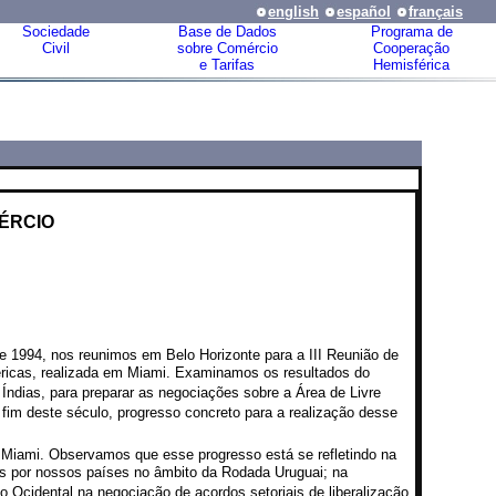
english
español
français
Sociedade
Base de Dados
Programa de
Civil
sobre Comércio
Cooperação
e Tarifas
Hemisférica
ÉRCIO
 1994, nos reunimos em Belo Horizonte para a III Reunião de
ricas, realizada em Miami. Examinamos os resultados do
ndias, para preparar as negociações sobre a Área de Livre
fim deste século, progresso concreto para a realização desse
 Miami. Observamos que esse progresso está se refletindo na
as por nossos países no âmbito da Rodada Uruguai; na
o Ocidental na negociação de acordos setoriais de liberalização