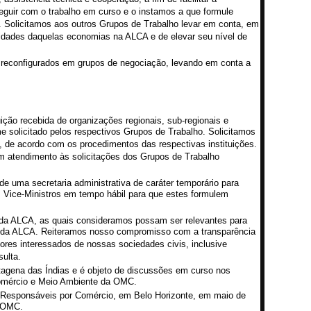
guir com o trabalho em curso e o instamos a que formule
 Solicitamos aos outros Grupos de Trabalho levar em conta, em
idades daquelas economias na ALCA e de elevar seu nível de
 reconfigurados em grupos de negociação, levando em conta a
ção recebida de organizações regionais, sub-regionais e
rme solicitado pelos respectivos Grupos de Trabalho. Solicitamos
o, de acordo com os procedimentos das respectivas instituições.
 em atendimento às solicitações dos Grupos de Trabalho
e uma secretaria administrativa de caráter temporário para
 Vice-Ministros em tempo hábil para que estes formulem
s da ALCA, as quais consideramos possam ser relevantes para
so da ALCA. Reiteramos nosso compromisso com a transparência
res interessados de nossas sociedades civis, inclusive
ulta.
agena das Índias e é objeto de discussões em curso nos
omércio e Meio Ambiente da OMC.
 Responsáveis por Comércio, em Belo Horizonte, em maio de
a OMC.