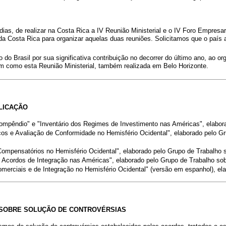
as, de realizar na Costa Rica a IV Reunião Ministerial e o IV Foro Empresar
da Costa Rica para organizar aquelas duas reuniões. Solicitamos que o país a
Brasil por sua significativa contribuição no decorrer do último ano, ao orga
bem como esta Reunião Ministerial, também realizada em Belo Horizonte.
LICAÇÃO
ompêndio" e "Inventário dos Regimes de Investimento nas Américas", elabora
os e Avaliação de Conformidade no Hemisfério Ocidental", elaborado pelo G
ompensatórios no Hemisfério Ocidental", elaborado pelo Grupo de Trabalho s
cordos de Integração nas Américas", elaborado pelo Grupo de Trabalho so
erciais e de Integração no Hemisfério Ocidental" (versão em espanhol), ela
 SOBRE SOLUÇÃO DE CONTROVÉRSIAS