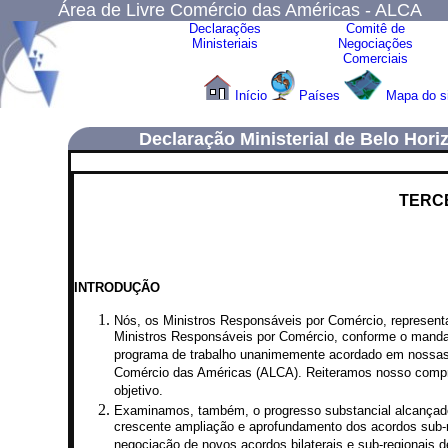
Área de Livre Comércio das Américas - ALCA
Declarações
Comitê de
Ministeriais
Negociações
Comerciais
Início
Países
Mapa do s
Declaração Ministerial de Belo Hori
TERC
INTRODUÇÃO
Nós, os Ministros Responsáveis por Comércio, represent
Ministros Responsáveis por Comércio, conforme o manda
programa de trabalho unanimemente acordado em nossas R
Comércio das Américas (ALCA). Reiteramos nosso compromi
objetivo.
Examinamos, também, o progresso substancial alcançado 
crescente ampliação e aprofundamento dos acordos sub-r
negociação de novos acordos bilaterais e sub-regionais d