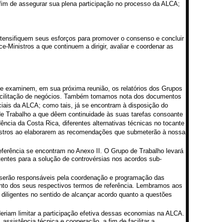
im de assegurar sua plena participação no processo da ALCA;
ntensifiquem seus esforços para promover o consenso e concluir
inistros a que continuem a dirigir, avaliar e coordenar as
ue examinem, em sua próxima reunião, os relatórios dos Grupos
facilitação de negócios. Também tomamos nota dos documentos
iais da ALCA; como tais, já se encontram à disposição do
de Trabalho a que dêem continuidade às suas tarefas consoante
cia da Costa Rica, diferentes alternativas técnicas no tocante
nistros ao elaborarem as recomendações que submeterão à nossa
ferência se encontram no Anexo II. O Grupo de Trabalho levará
entes para a solução de controvérsias nos acordos sub-
s serão responsáveis pela coordenação e programação das
nto dos seus respectivos termos de referência. Lembramos aos
diligentes no sentido de alcançar acordo quanto a questões
riam limitar a participação efetiva dessas economias na ALCA.
ssistência técnica e cooperação, a fim de facilitar a