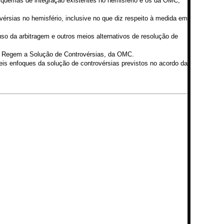
squemas de integração existentes no hemisfério e os da OMC,
érsias no hemisfério, inclusive no que diz respeito à medida em
uso da arbitragem e outros meios alternativos de resolução de
 Regem a Solução de Controvérsias, da OMC.
eis enfoques da solução de controvérsias previstos no acordo da