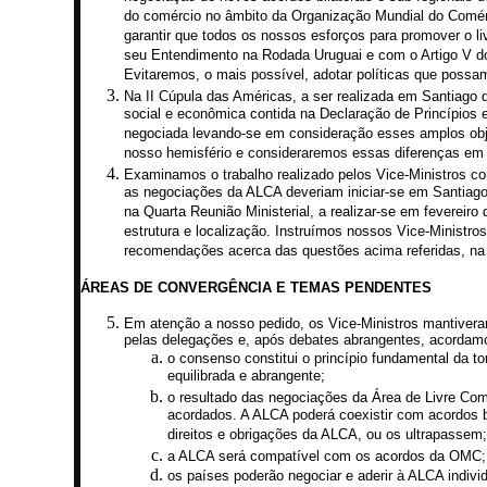
do comércio no âmbito da Organização Mundial do Comér
garantir que todos os nossos esforços para promover o 
seu Entendimento na Rodada Uruguai e com o Artigo V do
Evitaremos, o mais possível, adotar políticas que possa
Na II Cúpula das Américas, a ser realizada em Santiago
social e econômica contida na Declaração de Princípios
negociada levando-se em consideração esses amplos obj
nosso hemisfério e consideraremos essas diferenças em 
Examinamos o trabalho realizado pelos Vice-Ministros c
as negociações da ALCA deveriam iniciar-se em Santiag
na Quarta Reunião Ministerial, a realizar-se em feverei
estrutura e localização. Instruímos nossos Vice-Ministro
recomendações acerca das questões acima referidas, na
ÁREAS DE CONVERGÊNCIA E TEMAS PENDENTES
Em atenção a nosso pedido, os Vice-Ministros mantiver
pelas delegações e, após debates abrangentes, acordamos
o consenso constitui o princípio fundamental da 
equilibrada e abrangente;
o resultado das negociações da Área de Livre Com
acordados. A ALCA poderá coexistir com acordos b
direitos e obrigações da ALCA, ou os ultrapassem;
a ALCA será compatível com os acordos da OMC;
os países poderão negociar e aderir à ALCA indi