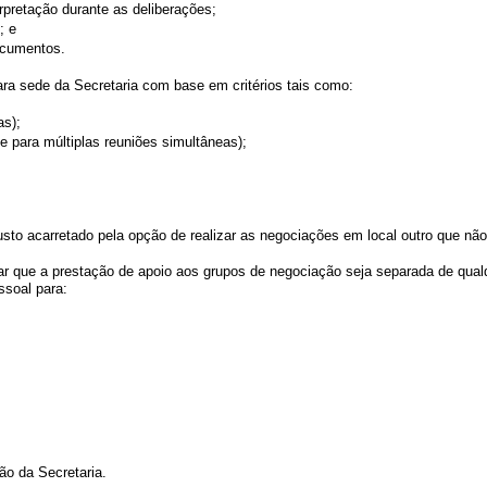
rpretação durante as deliberações;
; e
documentos.
para sede da Secretaria com base em critérios tais como:
as);
e para múltiplas reuniões simultâneas);
to acarretado pela opção de realizar as negociações em local outro que não 
 que a prestação de apoio aos grupos de negociação seja separada de qualqu
ssoal para:
ção da Secretaria.