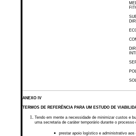
ME
FI
SU
DI
EC
CO
DI
IN
SE
PO
SO
ANEXO IV
TERMOS DE REFERÊNCIA PARA UM ESTUDO DE VIABILID
Tendo em mente a necessidade de minimizar custos e buro
uma secretaria de caráter temporário durante o processo
prestar apoio logístico e administrativo ao