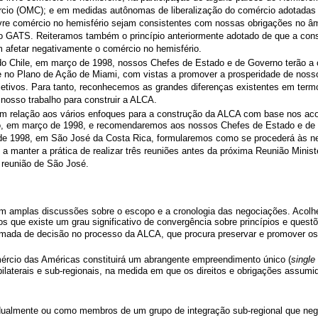
cio (OMC); e em medidas autônomas de liberalização do comércio adotadas 
livre comércio no hemisfério sejam consistentes com nossas obrigações no 
 GATS. Reiteramos também o princípio anteriormente adotado de que a const
m afetar negativamente o comércio no hemisfério.
 do Chile, em março de 1998, nossos Chefes de Estado e de Governo terão 
 e no Plano de Ação de Miami, com vistas a promover a prosperidade de no
etivos. Para tanto, reconhecemos as grandes diferenças existentes em ter
nosso trabalho para construir a ALCA.
om relação aos vários enfoques para a construção da ALCA com base nos aco
o, em março de 1998, e recomendaremos aos nossos Chefes de Estado e de G
ro de 1998, em São José da Costa Rica, formularemos como se procederá às n
s a manter a prática de realizar três reuniões antes da próxima Reunião Mini
 reunião de São José.
am amplas discussões sobre o escopo e a cronologia das negociações. Acolh
 que existe um grau significativo de convergência sobre princípios e quest
tomada de decisão no processo da ALCA, que procura preservar e promover os
ércio das Américas constituirá um abrangente empreendimento único (
single
ilaterais e sub-regionais, na medida em que os direitos e obrigações assum
vidualmente ou como membros de um grupo de integração sub-regional que ne