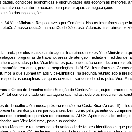
ssidades, condições econômicas e oportunidades das economias menores, a f
istrativa de caráter temporário para prestar apoio às negociações;
onclusão das negociações.
los 34 Vice-Ministros Responsáveis por Comércio. Nós os instruímos a que i
erão à nossa decisão na reunião de São José. Ademais, instruímos os Vice-M
 tarefa por eles realizada até agora. Instruímos nossos Vice-Ministros a q
endações, programas de trabalho, áreas de atenção imediata e medidas de 
alho e aprovados pelos Vice-Ministros para publicação como documentos ofic
preparatório, em curso, para as negociações da ALCA. Instruímos os Grupos 
uímos a que submetam aos Vice-Ministros, na segunda reunião sob a presidên
respectivas disciplinas, as quais deveriam ser consideradas pelos Vice-Mi
os o Grupo de Trabalho sobre Solução de Controvérsias, cujos termos de re
A, tal como solicitado em Cartagena das Índias, sobre os mecanismos exist
os de Trabalho até a nossa próxima reunião, na Costa Rica (Anexo III). Ele
presentantes dos países participantes, bem como pela garantia do cumprime
nece o princípio operativo do processo da ALCA. Após realizados esforços 
nhadas aos Vice-Ministros, para sua decisão.
mias Menores e tomamos nota da variedade de fatores identificados que pode
egração na ALCA, inclusive a necessidade de políticas internas adequadas, a